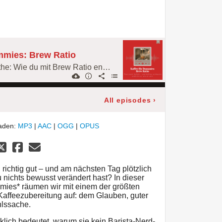
mmies: Brew Ratio
Klarheit statt Kaffeemathe: Wie du mit Brew Ratio endlich reproduzierbar guten Kaffee machst – zu Hause und im Café.
All episodes
›
laden:
MP3
|
AAC
|
OGG
|
OPUS
ichtig gut – und am nächsten Tag plötzlich
du nichts bewusst verändert hast? In dieser
mmies* räumen wir mit einem der größten
affeezubereitung auf: dem Glauben, guter
hlssache.
klich bedeutet, warum sie kein Barista-Nerd-