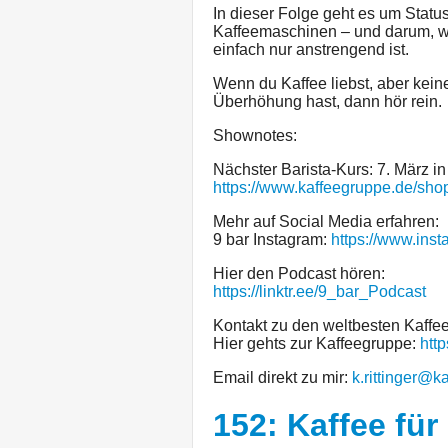
In dieser Folge geht es um Stat
Kaffeemaschinen – und darum, w
einfach nur anstrengend ist.
Wenn du Kaffee liebst, aber kei
Überhöhung hast, dann hör rein.
Shownotes:
Nächster Barista-Kurs: 7. März i
https://www.kaffeegruppe.de/shop
Mehr auf Social Media erfahren:
9 bar Instagram:
https://www.ins
Hier den Podcast hören:
https://linktr.ee/9_bar_Podcast
Kontakt zu den weltbesten Kaff
Hier gehts zur Kaffeegruppe:
htt
Email direkt zu mir:
k.rittinger@k
152: Kaffee fü