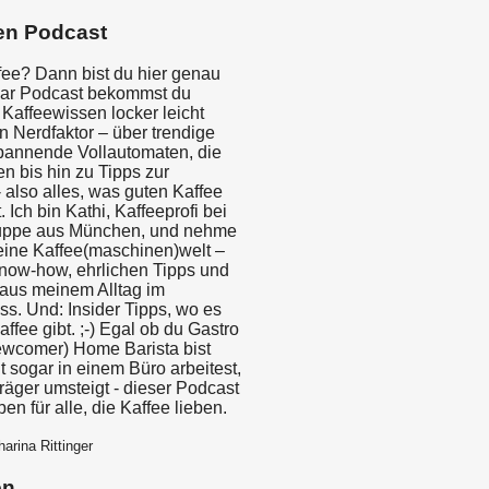
en Podcast
fee? Dann bist du hier genau
9 bar Podcast bekommst du
Kaffeewissen locker leicht
n Nerdfaktor – über trendige
spannende Vollautomaten, die
n bis hin zu Tipps zur
 also alles, was guten Kaffee
 Ich bin Kathi, Kaffeeprofi bei
ruppe aus München, und nehme
meine Kaffee(maschinen)welt –
now-how, ehrlichen Tipps und
aus meinem Alltag im
ss. Und: Insider Tipps, wo es
ffee gibt. ;-) Egal ob du Gastro
newcomer) Home Barista bist
ht sogar in einem Büro arbeitest,
räger umsteigt - dieser Podcast
Eben für alle, die Kaffee lieben.
arina Rittinger
en