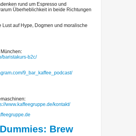
usdenken rund um Espresso und
arum Überheblichkeit in beide Richtungen
ne Lust auf Hype, Dogmen und moralische
n München:
/baristakurs-b2c/
tagram.com/9_bar_kaffee_podcast/
eemaschinen:
ps://www.kaffeegruppe.de/kontakt/
affeegruppe.de
r Dummies: Brew