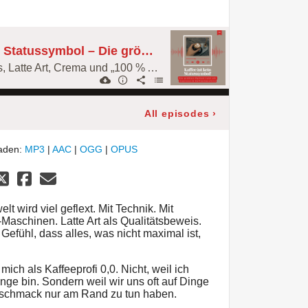
153: Kaffee ist kein Statussymbol – Die größten Mythen rund um Espresso & Kaffeemaschinen
Warum Maschinenpreis, Latte Art, Crema und „100 % Arabica“ nichts über echten Geschmack sagen
All episodes
›
laden:
MP3
|
AAC
|
OGG
|
OPUS
t wird viel geflext. Mit Technik. Mit
-Maschinen. Latte Art als Qualitätsbeweis.
Gefühl, dass alles, was nicht maximal ist,
ich als Kaffeeprofi 0,0. Nicht, weil ich
nge bin. Sondern weil wir uns oft auf Dinge
eschmack nur am Rand zu tun haben.