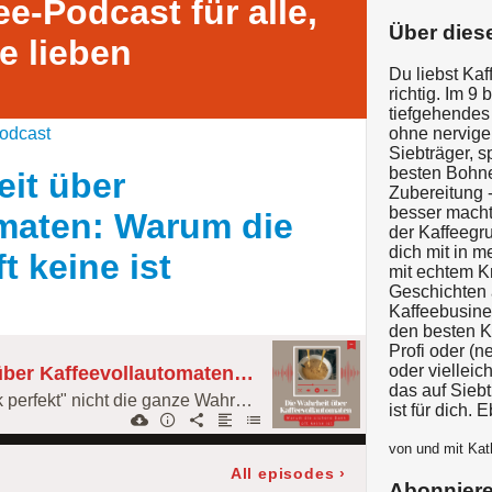
ee-Podcast für alle,
Über dies
e lieben
Du liebst Kaf
richtig. Im 
tiefgehendes 
odcast
ohne nervige
Siebträger, 
besten Bohne
eit über
Zubereitung -
besser macht.
maten: Warum die
der Kaffeeg
dich mit in 
t keine ist
mit echtem K
Geschichten 
Kaffeebusine
den besten Ka
Profi oder (
oder vielleic
154: Die Wahrheit über Kaffeevollautomaten: Warum die sichere Bank oft keine ist
das auf Siebt
Warum „auf Knopfdruck perfekt" nicht die ganze Wahrheit ist
ist für dich. 
von und mit Kath
All episodes
›
Abonnier