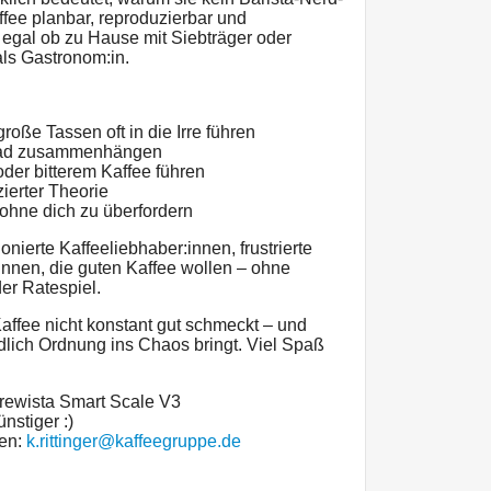
affee planbar, reproduzierbar und
 egal ob zu Hause mit Siebträger oder
als Gastronom:in.
ße Tassen oft in die Irre führen
lgrad zusammenhängen
oder bitterem Kaffee führen
zierter Theorie
 ohne dich zu überfordern
onierte Kaffeeliebhaber:innen, frustrierte
innen, die guten Kaffee wollen – ohne
r Ratespiel.
ffee nicht konstant gut schmeckt – und
dlich Ordnung ins Chaos bringt. Viel Spaß
rewista Smart Scale V3
nstiger :)
len:
k.rittinger@kaffeegruppe.de