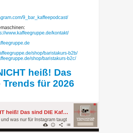
tagram.com/9_bar_kaffeepodcast/
eemaschinen:
ps://www.kaffeegruppe.de/kontakt/
affeegruppe.de
affeegruppe.de/shop/baristakurs-b2b/
affeegruppe.de/shop/baristakurs-b2c/
NICHT heiß! Das
 Trends für 2026
151: Achtung, NICHT heiß! Das sind DIE Kaffee Trends für 2026
und was nur für Instagram taugt