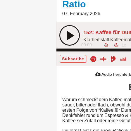
Ratio
07. February 2026
152: Kaffee für Du
00:00
Subscribe
Audio herunter
Warum schmeckt dein Kaffee mal r
sauer, bitter oder flach, obwohl 
ersten Folge von *Kaffee für Du
Denkfehler rund um Espresso & K
Kaffee sei Zufall oder reine Gefü
Du lernst, was die Brew Ratio wir